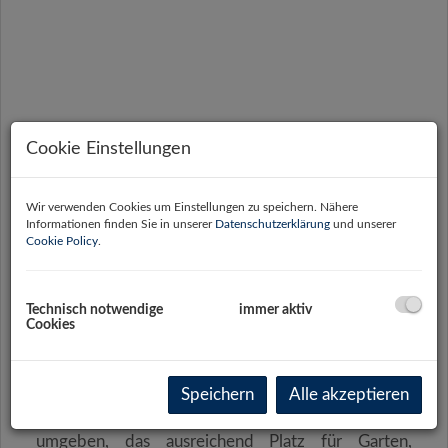
Cookie Einstellungen
Wir verwenden Cookies um Einstellungen zu speichern. Nähere
Informationen finden Sie in unserer
Datenschutzerklärung
und unserer
Cookie Policy
.
Technisch notwendige
immer aktiv
Cookies
Beschreibung
Das
Wohnhaus
steht am Ende einer Sackgasse und
Speichern
Alle akzeptieren
ist von einem schönen, gepflegten Grundstück
umgeben, das ausreichend Platz für Garten,