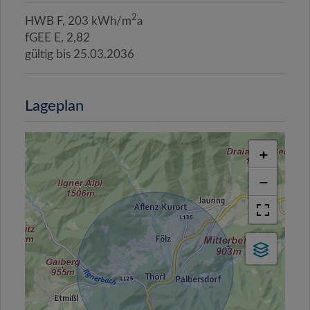
2
HWB
F, 203 kWh/m
a
fGEE
E, 2,82
gültig bis
25.03.2036
Lageplan
+
−