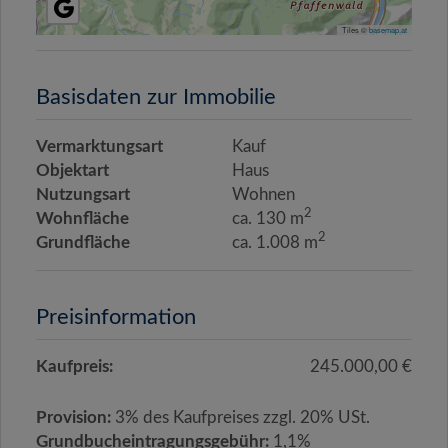
Tiles ©
basemap.at
Basisdaten zur Immobilie
Vermarktungsart
Kauf
Objektart
Haus
Nutzungsart
Wohnen
2
Wohnfläche
ca. 130 m
2
Grundfläche
ca. 1.008 m
Preisinformation
Kaufpreis:
245.000,00 €
Provision:
3% des Kaufpreises zzgl. 20% USt.
Grundbucheintragungsgebühr:
1,1%