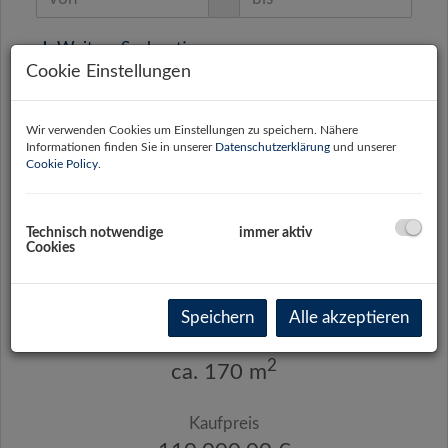
Weitere Suchoptionen
Cookie Einstellungen
Filter zurücksetzen
Suchen
Wir verwenden Cookies um Einstellungen zu speichern. Nähere
Informationen finden Sie in unserer
Datenschutzerklärung
und unserer
1
2
Cookie Policy
.
Technisch notwendige
immer aktiv
Cookies
Ein-/Zweifamilienhaus mit Potential in Thörl
8621 Thörl
Speichern
Alle akzeptieren
Fläche
2
ca. 170 m
Kaufpreis