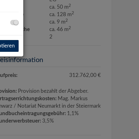
2
hnfläche
ca. 50 m
2
rtenfläche
ca. 128 m
2
llerfläche
ca. 9 m
2
rrassenfläche
ca. 46 m
mmer
2
ptieren
eisinformation
ufpreis:
312.762,00 €
ovision:
Provision bezahlt der Abgeber.
rtragserrichtungskosten:
Mag. Markus
hwarz / Notariat Neumarkt in der Steiermark
undbucheintragungsgebühr:
1,1%
underwerbsteuer:
3,5%