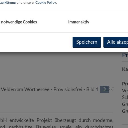
zerklärung
und unserer
Cookie Policy
.
Wo
Ga
Ke
h notwendige Cookies
immer aktiv
Te
Zi
Speichern
Alle akze
Pr
Ka
Pr
Ve
Sc
Gr
Gr
H entwickelte Projekt überzeugt durch moderne,
 und nachhaltige Bauweise sowie ein durchdachtes