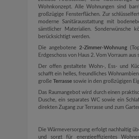
Wohnkonzept. Alle Wohnungen sind barrie
großzügige Fensterflächen. Zur schlüsselfe
moderne Sanitärausstattung mit bodene
sämtlicher Materialien. Sonderwünsche k
berücksichtigt werden.
Die angebotene
2-Zimmer-Wohnung
(Top
Erdgeschoss von Haus 2. Vom Vorraum aus s
Der offen gestaltete Wohn-, Ess- und Kü
schafft ein helles, freundliches Wohnambien
große
Terrasse
sowie in den großzügigen Eig
Das Raumangebot wird durch einen praktisc
Dusche, ein separates WC sowie ein Schlaf
direkten Zugang zur Terrasse und zum Garte
Die Wärmeversorgung erfolgt nachhaltig ü
und sorgt für energieeffizientes Wohne