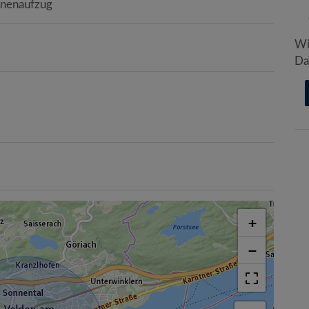
onenaufzug
Wi
Da
+
−