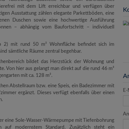
refrei mit dem Lift erreichbar und verfügen über
Ko
rtigen Ausstattung zählen elegante Parkettböden, eine
benen Duschen sowie eine hochwertige Ausführung
önnen – abhängig vom Baufortschritt – individuell
 2) mit rund 50 m² Wohnfläche befindet sich im
ind sämtliche Räume zentral begehbar.
chenbereich bildet das Herzstück der Wohnung und
te. Von hier aus gelangt man direkt auf die rund 46 m²
engarten mit ca. 128 m².
A
hen Abstellraum bzw. eine Speis, ein Badezimmer mit
E-
zimmer ergänzt. Dieses verfügt ebenfalls über einen
n.
An
ber eine Sole-Wasser-Wärmepumpe mit Tiefenbohrung
n auf modernstem Standard. Zusätzlich steht ein