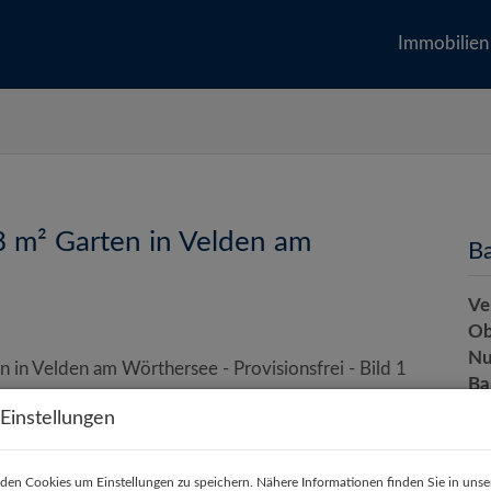
Immobilien
m² Garten in Velden am
Ba
Ve
Ob
Nu
Ba
Ba
Einstellungen
Ei
den Cookies um Einstellungen zu speichern. Nähere Informationen finden Sie in unse
Et