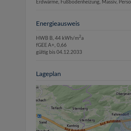
Erdwärme
Fußbodenheizung
Massiv
Pers
Energieausweis
2
HWB
B, 44 kWh/m
a
fGEE
A+, 0,66
gültig bis
04.12.2033
Lageplan