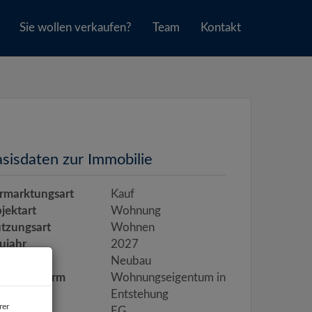
Sie wollen verkaufen?
Team
Kontakt
sisdaten zur Immobilie
rmarktungsart
Kauf
jektart
Wohnung
tzungsart
Wohnen
ujahr
2027
uart
Neubau
gentumsform
Wohnungseigentum in
Entstehung
rer
age
EG