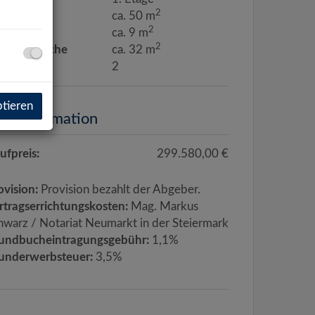
2
hnfläche
ca. 50 m
2
llerfläche
ca. 9 m
2
rrassenfläche
ca. 32 m
mmer
2
ptieren
eisinformation
ufpreis:
299.580,00 €
ovision:
Provision bezahlt der Abgeber.
rtragserrichtungskosten:
Mag. Markus
hwarz / Notariat Neumarkt in der Steiermark
undbucheintragungsgebühr:
1,1%
underwerbsteuer:
3,5%