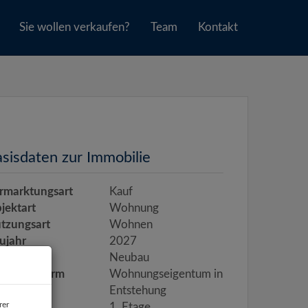
Sie wollen verkaufen?
Team
Kontakt
sisdaten zur Immobilie
rmarktungsart
Kauf
jektart
Wohnung
tzungsart
Wohnen
ujahr
2027
uart
Neubau
gentumsform
Wohnungseigentum in
Entstehung
rer
age
1. Etage