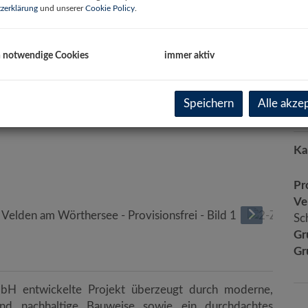
zerklärung
und unserer
Cookie Policy
.
Wo
Ke
Te
h notwendige Cookies
immer aktiv
Zi
Speichern
Alle akze
Pr
Ka
Pr
Ve
Sc
Gr
Gr
H entwickelte Projekt überzeugt durch moderne,
 und nachhaltige Bauweise sowie ein durchdachtes