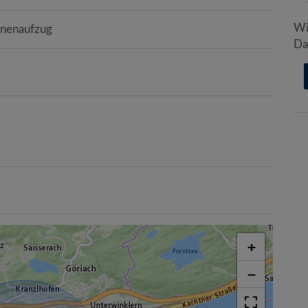
Wi
onenaufzug
Da
+
−