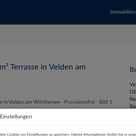
Immobilien
² Terrasse in Velden am
Ba
Ve
Ob
Nu
Ba
Ba
Einstellungen
Ei
den Cookies um Einstellungen zu speichern. Nähere Informationen finden Sie in unse
Et